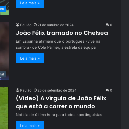
Leia mais »
ica
Paulão
21 de outubro de 2024
0
João Félix tramado no Chelsea
Em Espanha afirmam que o português «vive na
sombra» de Cole Palmer, a estrela da equipa
Leia mais »
nal
Paulão
25 de setembro de 2024
0
(Vídeo) A vírgula de João Félix
que está a correr o mundo
Notícia de última hora para todos sportinguistas
Leia mais »