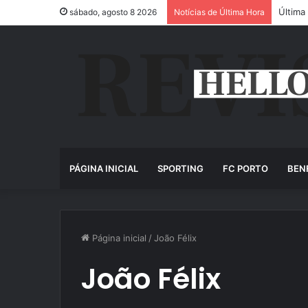
Última
sábado, agosto 8 2026
Notícias de Última Hora
PÁGINA INICIAL
SPORTING
FC PORTO
BEN
Página inicial
/
João Félix
João Félix