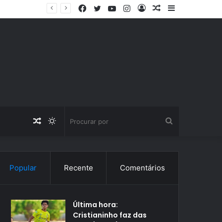
Facebook
Twitter
YouTube
Instagram
Entrar
Artigo
Barra
aleatório
Lateral
Artigo
Switch
Procurar
aleatório
skin
por
Popular
Recente
Comentários
Última hora:
Cristianinho faz das