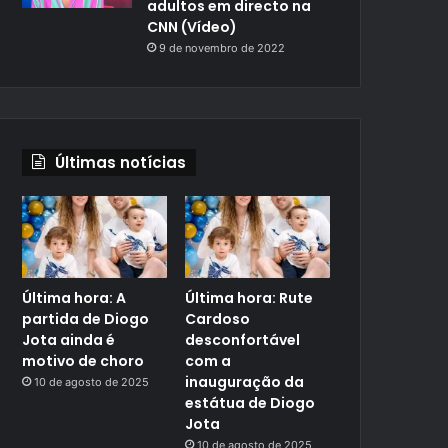
adultos em directo na
CNN (Vídeo)
9 de novembro de 2022
Últimas notícias
Última hora: A
Última hora: Rute
partida de Diogo
Cardoso
Jota ainda é
desconfortável
motivo de choro
com a
inauguração da
10 de agosto de 2025
estátua de Diogo
Jota
10 de agosto de 2025