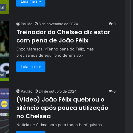
Leia mais »
nal
Paulão
8 de novembro de 2024
0
Treinador do Chelsea diz estar
com pena de João Félix
Enzo Maresca: «Tenho pena do Félix, mas
precisamos de equilíbrio defensivo»
Leia mais »
nal
Paulão
24 de outubro de 2024
0
(Vídeo) João Félix quebrou o
silêncio após pouca utilização
no Chelsea
Notícia de última hora para todos benfiquistas