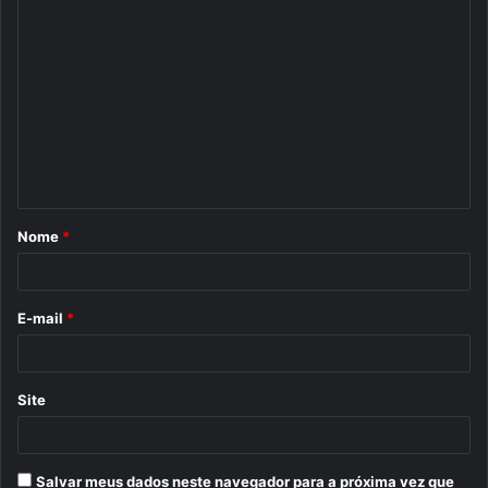
C
o
m
e
n
t
á
Nome
*
r
i
o
E-mail
*
*
Site
Salvar meus dados neste navegador para a próxima vez que