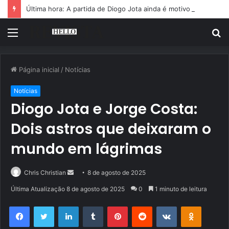
Última hora: A partida de Diogo Jota ainda é motivo de choro
Menu
P
p
Página inicial
/
Notícias
Notícias
Diogo Jota e Jorge Costa:
Dois astros que deixaram o
mundo em lágrimas
Mande
Chris Christian
8 de agosto de 2025
um
Última Atualização 8 de agosto de 2025
0
1 minuto de leitura
e-
Facebook
Twitter
Linkedin
Tumblr
Pinterest
Reddit
VK
OK
mail
Pocket