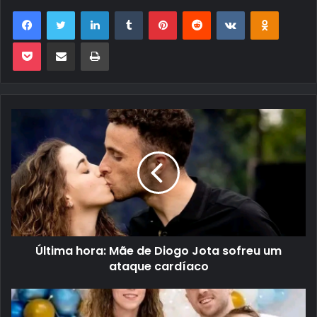
Facebook
Twitter
Linkedin
Tumblr
Pinterest
Reddit
VK
OK
Pocket
Compartilhar via e-mail
Imprimir
Última hora: Mãe de Diogo Jota sofreu um
ataque cardíaco