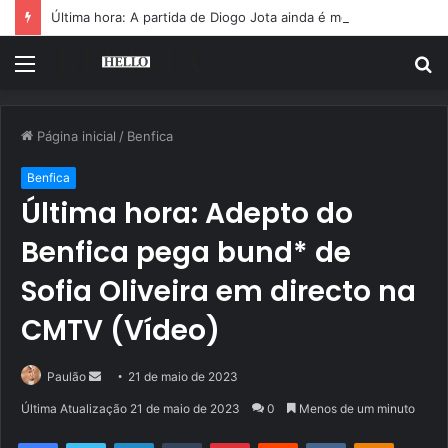
Última hora: A partida de Diogo Jota ainda é motivo de choro
Menu
P
p
Página inicial
/
Benfica
Benfica
Última hora: Adepto do
Benfica pega bund* de
Sofia Oliveira em directo na
CMTV (Vídeo)
Mande
Paulão
21 de maio de 2023
um
Última Atualização 21 de maio de 2023
0
Menos de um minuto
e-
Facebook
Twitter
Linkedin
Tumblr
Pinterest
Reddit
VK
OK
mail