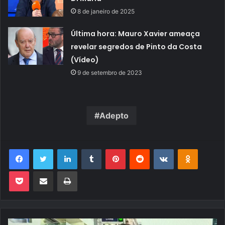
8 de janeiro de 2025
Última hora: Mauro Xavier ameaça
revelar segredos de Pinto da Costa
(Vídeo)
9 de setembro de 2023
Adepto
Facebook
Twitter
Linkedin
Tumblr
Pinterest
Reddit
VK
OK
Pocket
Compartilhar via e-mail
Imprimir