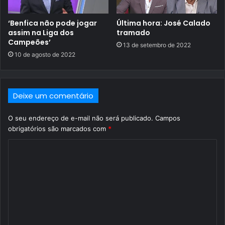
‘Benfica não pode jogar
Última hora: José Calado
assim na Liga dos
tramado
Campeões’
13 de setembro de 2022
10 de agosto de 2022
Deixe um comentário
O seu endereço de e-mail não será publicado.
Campos
obrigatórios são marcados com
*
C
o
m
e
n
t