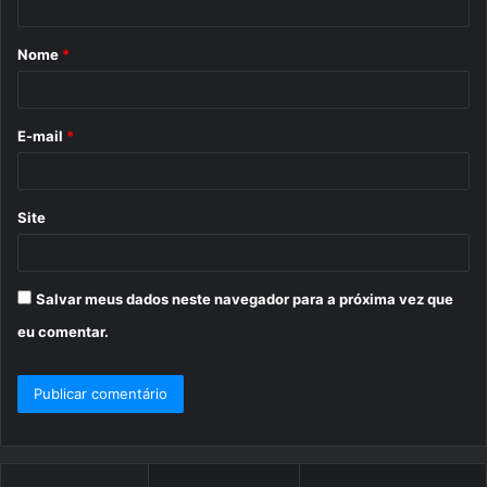
á
Nome
*
r
i
o
E-mail
*
*
Site
Salvar meus dados neste navegador para a próxima vez que
eu comentar.