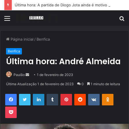
Última hora: A partida de Diogo Jota ainda é motivo de choro
Menu
P
p
Página inicial
/
Benfica
Benfica
Última hora: André Almeida
Mande
Paulão
1 de fevereiro de 2023
um
Última Atualização 1 de fevereiro de 2023
0
1 minuto de leitura
e-
Facebook
Twitter
Linkedin
Tumblr
Pinterest
Reddit
VK
OK
mail
Pocket