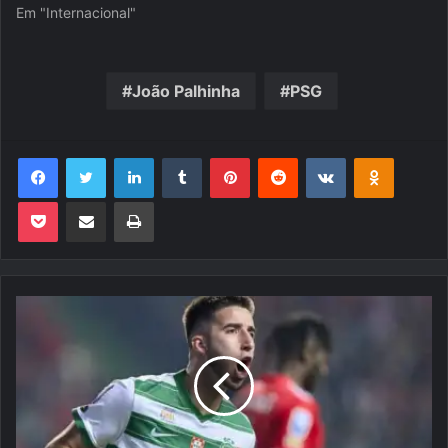
Em "Internacional"
João Palhinha
PSG
Facebook
Twitter
Linkedin
Tumblr
Pinterest
Reddit
VK
OK
Pocket
Compartilhar via e-mail
Imprimir