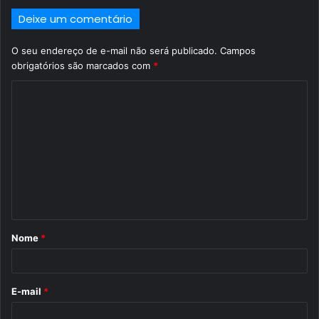
Deixe um comentário
O seu endereço de e-mail não será publicado.
Campos
obrigatórios são marcados com
*
C
o
m
e
n
t
á
Nome
*
r
i
o
E-mail
*
*