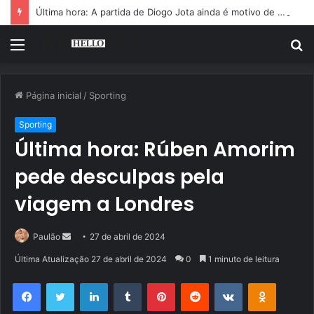
Última hora: A partida de Diogo Jota ainda é motivo de choro
Menu
P
p
Página inicial
/
Sporting
Sporting
Última hora: Rúben Amorim
pede desculpas pela
viagem a Londres
Mande
Paulão
27 de abril de 2024
um
Última Atualização 27 de abril de 2024
0
1 minuto de leitura
e-
Facebook
Twitter
Linkedin
Tumblr
Pinterest
Reddit
VK
OK
mail
Pocket