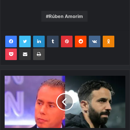
Rúben Amorim
Facebook
Twitter
Linkedin
Tumblr
Pinterest
Reddit
VK
OK
Pocket
Compartilhar via e-mail
Imprimir