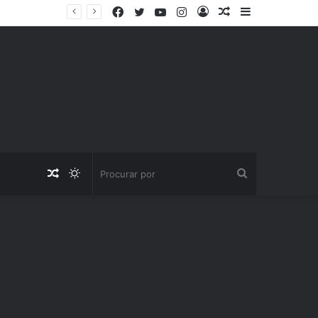
Facebook
Twitter
YouTube
Instagram
Entrar
Artigo
Barra
aleatório
Lateral
Artigo
Switch
Procurar
aleatório
skin
por