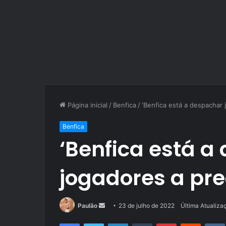
Página inicial
/
Benfica
/
‘Benfica está a despachar 
Benfica
‘Benfica está a
jogadores a pre
Mande
Paulão
23 de julho de 2022
Última Atualiza
um
Facebook
Twitter
Linkedin
Tumblr
Pinterest
Reddit