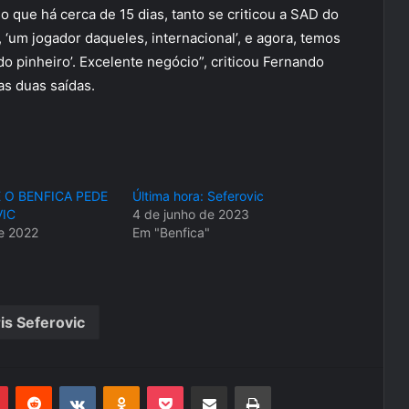
 que há cerca de 15 dias, tanto se criticou a SAD do
 ‘um jogador daqueles, internacional’, e agora, temos
o pinheiro’. Excelente negócio”, criticou Fernando
as duas saídas.
 O BENFICA PEDE
Última hora: Seferovic
IC
4 de junho de 2023
e 2022
Em "Benfica"
is Seferovic
r
Pinterest
Reddit
VK
OK
Pocket
Compartilhar via e-mail
Imprimir