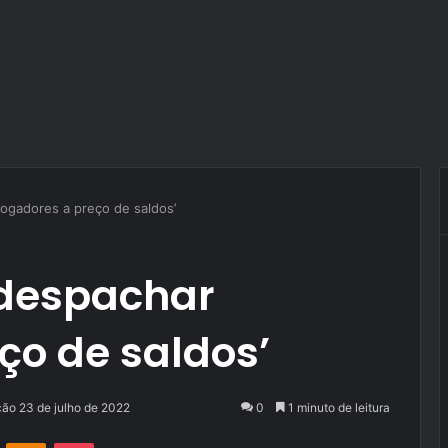
jogadores a preço de saldos’
 despachar
ço de saldos’
ção 23 de julho de 2022
0
1 minuto de leitura
VK
OK
Pocket