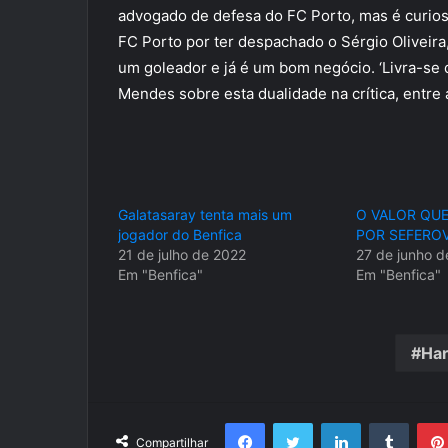
advogado de defesa do FC Porto, mas é curioso
FC Porto por ter despachado o Sérgio Oliveira,
um goleador e já é um bom negócio. ‘Livra-se d
Mendes sobre esta dualidade na crítica, entre 
Galatasaray tenta mais um
O VALOR QUE
jogador do Benfica
POR SEFEROV
21 de julho de 2022
27 de junho d
Em "Benfica"
Em "Benfica"
Har
Facebook
Twitter
Linkedin
Tumbl
Compartilhar