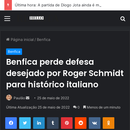
Última hora: A partida de Diogo Jota ainda é motivo de choro
Menu
P
p
Página inicial
/
Benfica
Benfica
Benfica perde defesa
desejado por Roger Schmidt
para histórico italiano
Mande
Paulão
25 de maio de 2022
um
Última Atualização 25 de maio de 2022
0
Menos de um minuto
e-
Facebook
Twitter
Linkedin
Tumblr
Pinterest
Reddit
VK
OK
mail
Pocket