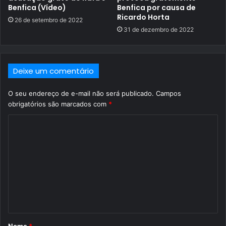
Benfica (Vídeo)
Benfica por causa de
Ricardo Horta
26 de setembro de 2022
31 de dezembro de 2022
Deixe um comentário
O seu endereço de e-mail não será publicado.
Campos
obrigatórios são marcados com
*
C
o
m
e
n
t
á