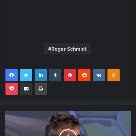
Roger Schmidt
Facebook
Twitter
Linkedin
Tumblr
Pinterest
Reddit
VK
OK
Pocket
Compartilhar via e-mail
Imprimir