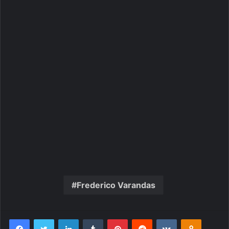
Frederico Varandas
Facebook
Twitter
Linkedin
Tumblr
Pinterest
Reddit
VK
OK