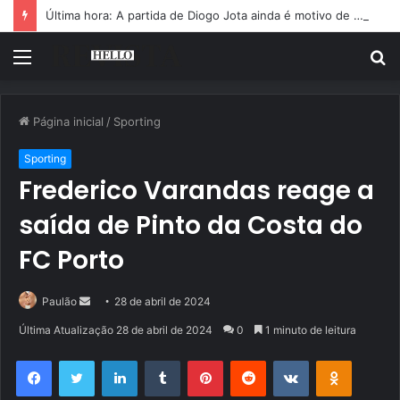
Última hora: A partida de Diogo Jota ainda é motivo de choro
Menu
P
p
Página inicial
/
Sporting
Sporting
Frederico Varandas reage a
saída de Pinto da Costa do
FC Porto
Mande
Paulão
28 de abril de 2024
um
Última Atualização 28 de abril de 2024
0
1 minuto de leitura
e-
Facebook
Twitter
Linkedin
Tumblr
Pinterest
Reddit
VK
OK
mail
Pocket