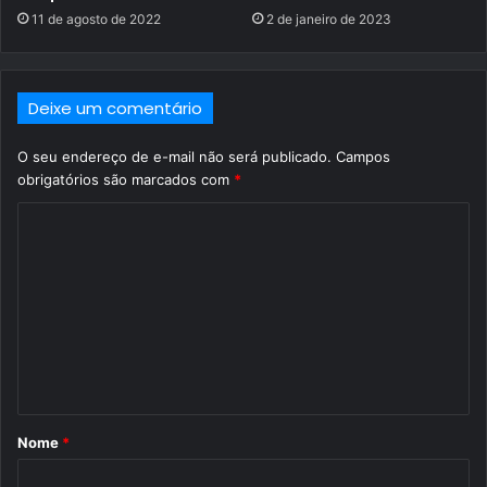
11 de agosto de 2022
2 de janeiro de 2023
Deixe um comentário
O seu endereço de e-mail não será publicado.
Campos
obrigatórios são marcados com
*
C
o
m
e
n
t
á
Nome
*
r
i