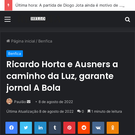
Última hora: A partida de Diogo Jota ainda é motivo de choro
Menu
P
p
Página inicial
/
Benfica
Benfica
Ricardo Horta e Ausners a
caminho da Luz, garante
jornal A Bola
Mande
Paulão
8 de agosto de 2022
um
Última Atualização 8 de agosto de 2022
0
1 minuto de leitura
e-
Facebook
Twitter
Linkedin
Tumblr
Pinterest
Reddit
VK
OK
mail
Pocket