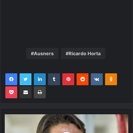
Ausners
Ricardo Horta
Facebook
Twitter
Linkedin
Tumblr
Pinterest
Reddit
VK
OK
Pocket
Compartilhar via e-mail
Imprimir