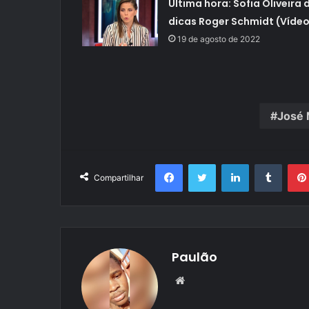
Última hora: Sofia Oliveira 
dicas Roger Schmidt (Vídeo
19 de agosto de 2022
José 
Facebook
Twitter
Linkedin
Tumbl
Compartilhar
Paulão
Website