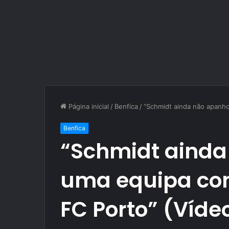
Página inicial
/
Benfica
/
“Schmidt ainda não apanh
Benfica
“Schmidt aind
uma equipa co
FC Porto” (Víde