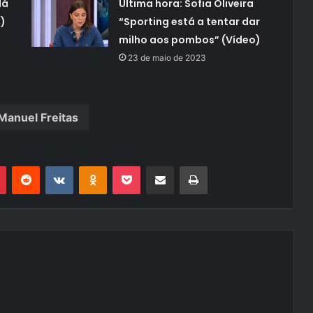
dá
Última hora: Sofia Oliveira
)
“Sporting está a tentar dar
milho aos pombos” (Vídeo)
23 de maio de 2023
Manuel Freitas
r
Pinterest
Reddit
VK
OK
Pocket
Compartilhar via e-mail
Imprimir