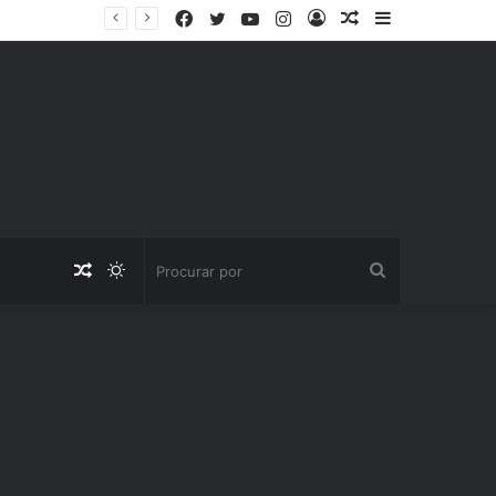
Facebook
Twitter
YouTube
Instagram
Entrar
Artigo
Barra
aleatório
Lateral
Artigo
Switch
Procurar
aleatório
skin
por