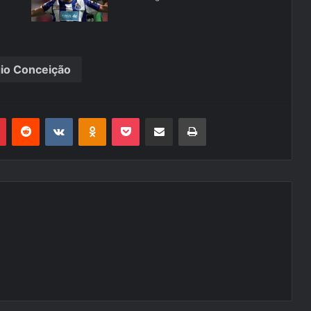
io Conceição
r
Pinterest
Reddit
VK
OK
Pocket
Compartilhar via e-mail
Imprimir