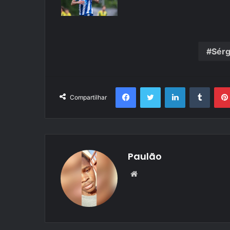
Sérg
Facebook
Twitter
Linkedin
Tumbl
Compartilhar
Paulão
Website