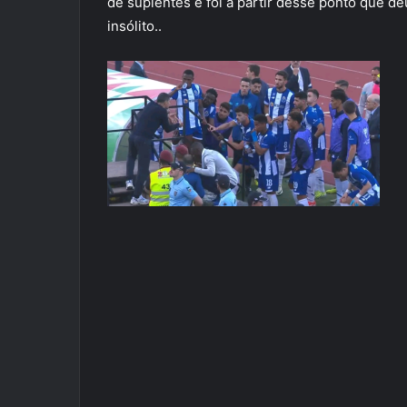
de suplentes e foi a partir desse ponto que 
insólito..