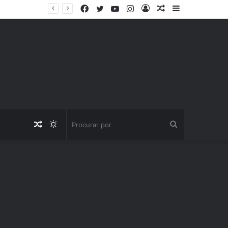
Facebook
Twitter
YouTube
Instagram
Entrar
Artigo
Barra
aleatório
Lateral
Artigo
Switch
Procurar
aleatório
skin
por