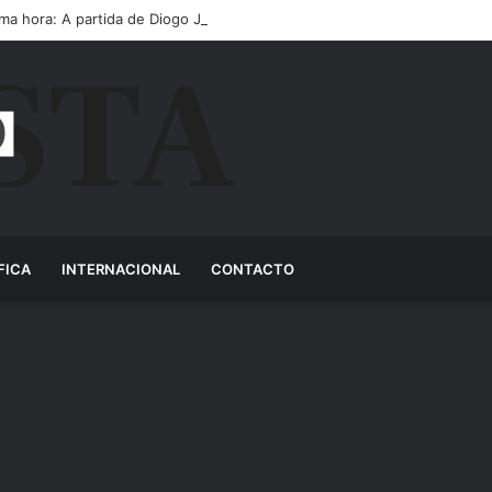
ima hora: A partida de Diogo Jota ainda é motivo de choro
FICA
INTERNACIONAL
CONTACTO