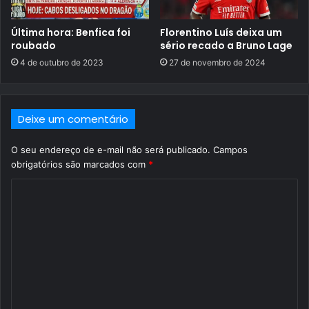
Última hora: Benfica foi
Florentino Luís deixa um
roubado
sério recado a Bruno Lage
4 de outubro de 2023
27 de novembro de 2024
Deixe um comentário
O seu endereço de e-mail não será publicado.
Campos
obrigatórios são marcados com
*
C
o
m
e
n
t