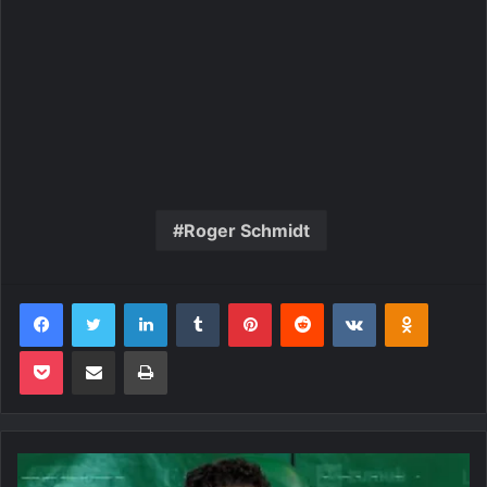
Roger Schmidt
Facebook
Twitter
Linkedin
Tumblr
Pinterest
Reddit
VK
OK
Pocket
Compartilhar via e-mail
Imprimir