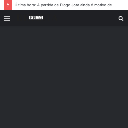
Última hora: A partida de Diogo Jota ainda é motivo de choro
Menu
P
p