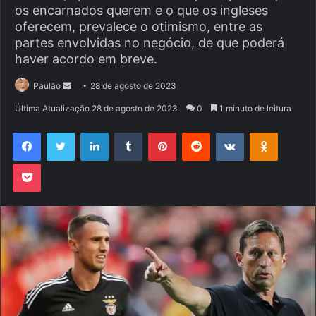
os encarnados querem e o que os ingleses
oferecem, prevalece o otimismo, entre as
partes envolvidas no negócio, de que poderá
haver acordo em breve.
Mande
Paulão
28 de agosto de 2023
um
Última Atualização 28 de agosto de 2023
0
1 minuto de leitura
e-
Facebook
Twitter
Linkedin
Tumblr
Pinterest
Reddit
VK
OK
mail
Pocket