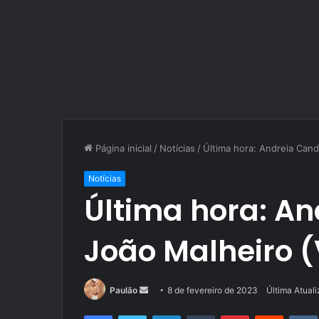
Página inicial
/
Notícias
/
Última hora: Andreia Cand
Notícias
Última hora: An
João Malheiro (
Mande
Paulão
8 de fevereiro de 2023
Última Atual
um
Facebook
Twitter
Linkedin
Tumblr
Pinterest
Reddit