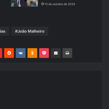
15 de outubro de 2024
ias
João Malheiro
r
Pinterest
Reddit
VK
OK
Pocket
Compartilhar via e-mail
Imprimir