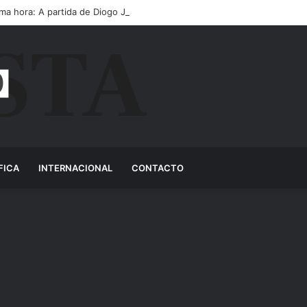
ima hora: A partida de Diogo Jota ainda é motivo de choro
FICA
INTERNACIONAL
CONTACTO