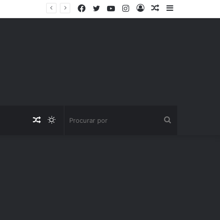
Facebook
Twitter
YouTube
Instagram
Entrar
Artigo
Barra
aleatório
Lateral
Artigo
Switch
Procurar
aleatório
skin
por