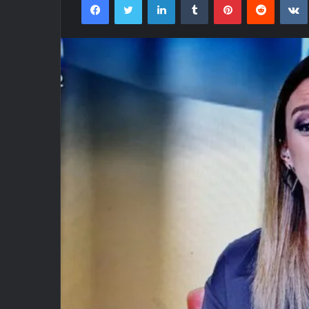
e-
mail