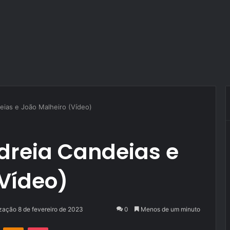
eias e João Malheiro (Vídeo)
dreia Candeias e
Vídeo)
ização 8 de fevereiro de 2023
0
Menos de um minuto
VK
OK
Pocket