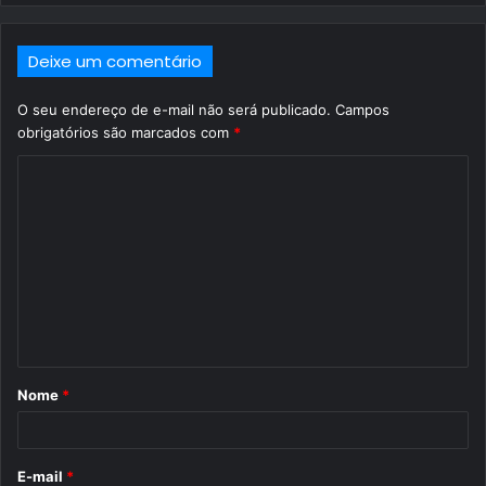
Deixe um comentário
O seu endereço de e-mail não será publicado.
Campos
obrigatórios são marcados com
*
C
o
m
e
n
t
á
Nome
*
r
i
o
E-mail
*