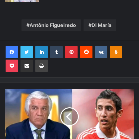
Antônio Figueiredo
Di María
Facebook
Twitter
Linkedin
Tumblr
Pinterest
Reddit
VK
OK
Pocket
Compartilhar via e-mail
Imprimir