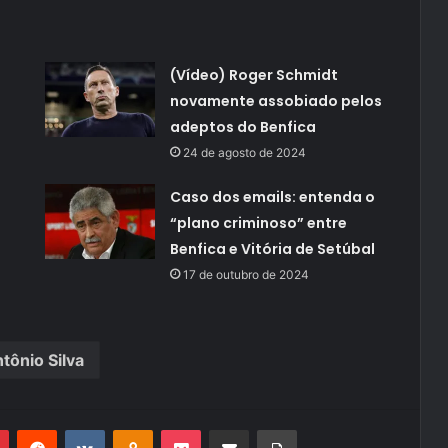
(Vídeo) Roger Schmidt
novamente assobiado pelos
adeptos do Benfica
24 de agosto de 2024
Caso dos emails: entenda o
“plano criminoso” entre
Benfica e Vitória de Setúbal
17 de outubro de 2024
tônio Silva
r
Pinterest
Reddit
VK
OK
Pocket
Compartilhar via e-mail
Imprimir