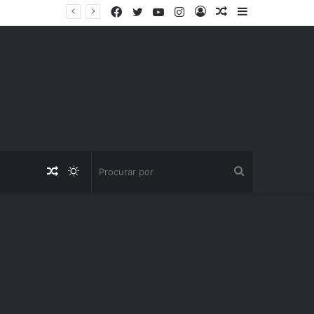
Facebook
Twitter
YouTube
Instagram
Entrar
Artigo
Barra
aleatório
Lateral
Artigo
Switch
Procurar
aleatório
skin
por