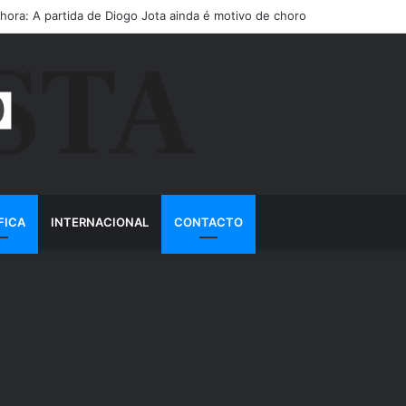
 hora: Rute Cardoso desconfortável com a inauguração da estátua de D
FICA
INTERNACIONAL
CONTACTO