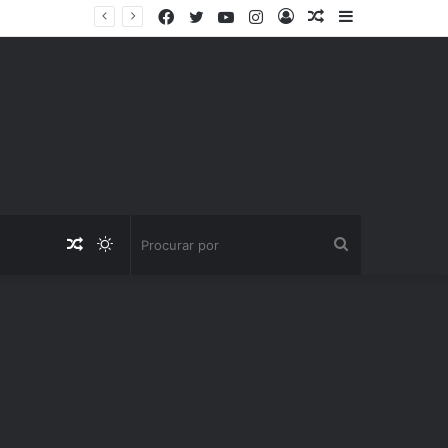
Facebook
Twitter
YouTube
Instagram
Entrar
Artigo
Barra
iogo Jota
aleatório
Lateral
Artigo
Switch
Procurar
aleatório
skin
por