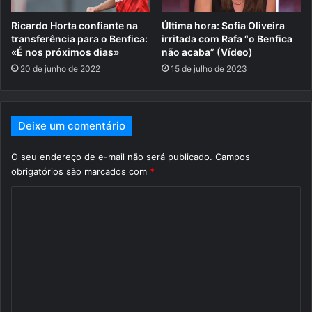
Ricardo Horta confiante na
Última hora: Sofia Oliveira
transferência para o Benfica:
irritada com Rafa “o Benfica
«É nos próximos dias»
não acaba” (Vídeo)
20 de junho de 2022
15 de julho de 2023
Deixe um comentário
O seu endereço de e-mail não será publicado.
Campos
obrigatórios são marcados com
*
C
o
m
e
n
t