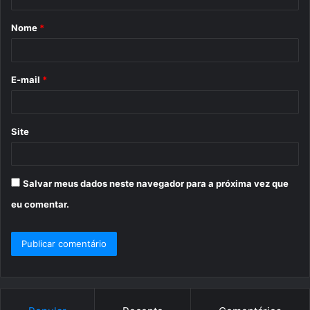
á
Nome
*
r
i
o
E-mail
*
*
Site
Salvar meus dados neste navegador para a próxima vez que
eu comentar.