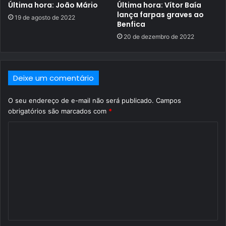
Última hora: João Mário
Última hora: Vítor Baía
lança farpas graves ao
19 de agosto de 2022
Benfica
20 de dezembro de 2022
Deixe um comentário
O seu endereço de e-mail não será publicado.
Campos
obrigatórios são marcados com
*
C
o
m
e
n
t
á