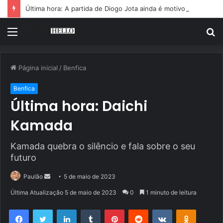
Última hora: A partida de Diogo Jota ainda é motivo de choro
Menu
P
p
Página inicial
/
Benfica
Benfica
Última hora: Daichi
Kamada
Kamada quebra o silêncio e fala sobre o seu
futuro
Mande
Paulão
5 de maio de 2023
um
Última Atualização 5 de maio de 2023
0
1 minuto de leitura
e-
Facebook
Twitter
Linkedin
Tumblr
Pinterest
Reddit
VK
OK
mail