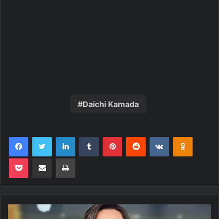
Daichi Kamada
Facebook
Twitter
Linkedin
Tumblr
Pinterest
Reddit
VK
OK
Pocket
Compartilhar via e-mail
Imprimir