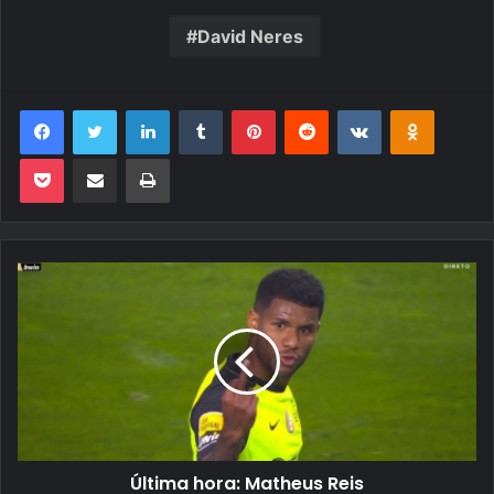
David Neres
Facebook
Twitter
Linkedin
Tumblr
Pinterest
Reddit
VK
OK
Pocket
Compartilhar via e-mail
Imprimir
Última hora: Matheus Reis