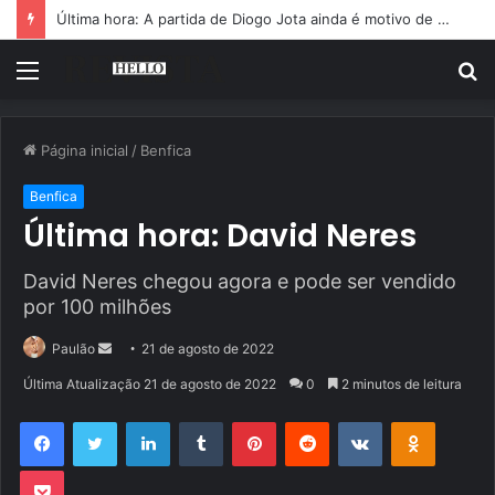
Última hora: A partida de Diogo Jota ainda é motivo de choro
Menu
P
p
Página inicial
/
Benfica
Benfica
Última hora: David Neres
David Neres chegou agora e pode ser vendido
por 100 milhões
Mande
Paulão
21 de agosto de 2022
um
Última Atualização 21 de agosto de 2022
0
2 minutos de leitura
e-
Facebook
Twitter
Linkedin
Tumblr
Pinterest
Reddit
VK
OK
mail
Pocket