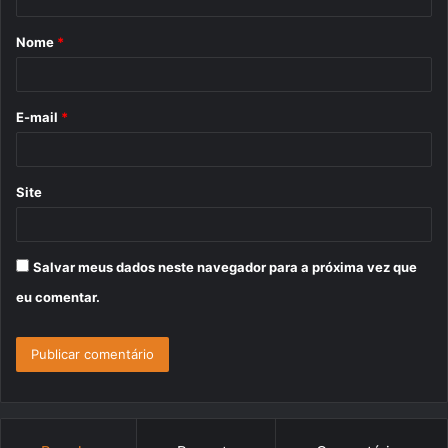
á
Nome
*
r
i
o
E-mail
*
*
Site
Salvar meus dados neste navegador para a próxima vez que
eu comentar.