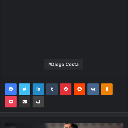
Diogo Costa
Facebook
Twitter
Linkedin
Tumblr
Pinterest
Reddit
VK
OK
Pocket
Compartilhar via e-mail
Imprimir