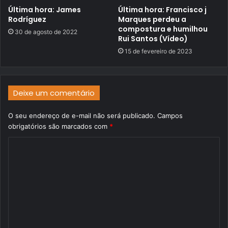
Última hora: James
Última hora: Francisco j
Rodríguez
Marques perdeu a
compostura e humilhou
30 de agosto de 2022
Rui Santos (Vídeo)
15 de fevereiro de 2023
Deixe um comentário
O seu endereço de e-mail não será publicado.
Campos
obrigatórios são marcados com
*
C
o
m
e
n
t