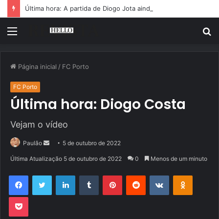
Última hora: A partida de Diogo Jota ainda é motivo de choro
Menu
P
p
Página inicial
/
FC Porto
FC Porto
Última hora: Diogo Costa
Vejam o vídeo
Mande
Paulão
5 de outubro de 2022
um
Última Atualização 5 de outubro de 2022
0
Menos de um minuto
e-
Facebook
Twitter
Linkedin
Tumblr
Pinterest
Reddit
VK
OK
mail
Pocket