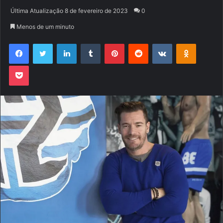
um
Última Atualização 8 de fevereiro de 2023
0
e-
Menos de um minuto
mail
Facebook
Twitter
Linkedin
Tumblr
Pinterest
Reddit
VK
OK
Pocket