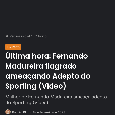
Página inicial
/
FC Porto
FC Porto
Última hora: Fernando
Madureira flagrado
ameaçando Adepto do
Sporting (Vídeo)
Mulher de Fernando Madureira ameaça adepta
do Sporting (Vídeo)
Mande
Paulão
8 de fevereiro de 2023