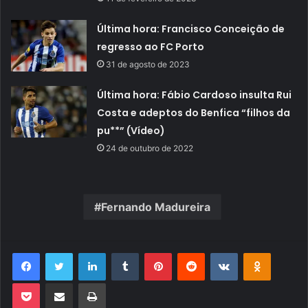
Última hora: Francisco Conceição de
regresso ao FC Porto
31 de agosto de 2023
Última hora: Fábio Cardoso insulta Rui
Costa e adeptos do Benfica “filhos da
pu**” (Vídeo)
24 de outubro de 2022
Fernando Madureira
Facebook
Twitter
Linkedin
Tumblr
Pinterest
Reddit
VK
OK
Pocket
Compartilhar via e-mail
Imprimir