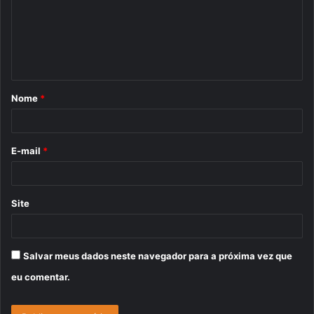
e
n
t
á
Nome
*
r
i
o
E-mail
*
*
Site
Salvar meus dados neste navegador para a próxima vez que
eu comentar.