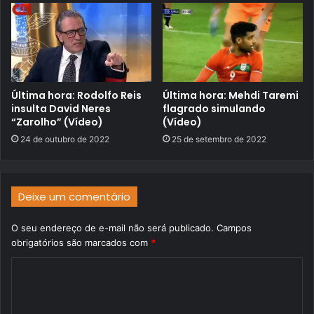
Última hora: Rodolfo Reis
Última hora: Mehdi Taremi
insulta David Neres
flagrado simulando
“Zarolho” (Vídeo)
(Vídeo)
24 de outubro de 2022
25 de setembro de 2022
Deixe um comentário
O seu endereço de e-mail não será publicado.
Campos
obrigatórios são marcados com
*
C
o
m