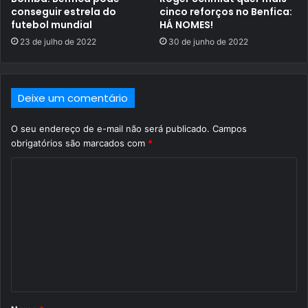
conseguir estrela do
cinco reforços no Benfica:
futebol mundial
HÁ NOMES!
23 de julho de 2022
30 de junho de 2022
Deixe um comentário
O seu endereço de e-mail não será publicado.
Campos
obrigatórios são marcados com
*
C
o
m
e
n
t
á