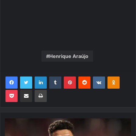
Henrique Araújo
Facebook
Twitter
Linkedin
Tumblr
Pinterest
Reddit
VK
OK
Pocket
Compartilhar via e-mail
Imprimir