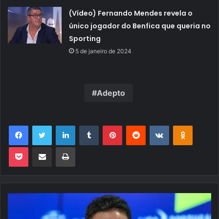
(Vídeo) Fernando Mendes revela o
único jogador do Benfica que queria no
Sporting
5 de janeiro de 2024
Adepto
Facebook
Twitter
Linkedin
Tumblr
Pinterest
Reddit
VK
OK
Pocket
Compartilhar via e-mail
Imprimir