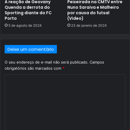
A reação de Geovany
Peixeirada na CMTV entre
Quenda a derrota do
Nuno Saraiva e Malheiro
Sporting diante do FC
por causa do futsal
Porto
(Video)
5 de agosto de 2024
23 de janeiro de 2024
Deixe um comentário
O seu endereço de e-mail não será publicado.
Campos
obrigatórios são marcados com
*
C
o
m
e
n
t