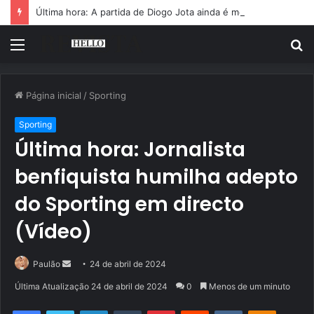
Última hora: A partida de Diogo Jota ainda é motivo de choro
Menu
P
p
Página inicial
/
Sporting
Sporting
Última hora: Jornalista
benfiquista humilha adepto
do Sporting em directo
(Vídeo)
Mande
Paulão
24 de abril de 2024
um
Última Atualização 24 de abril de 2024
0
Menos de um minuto
e-
Facebook
Twitter
Linkedin
Tumblr
Pinterest
Reddit
VK
OK
mail