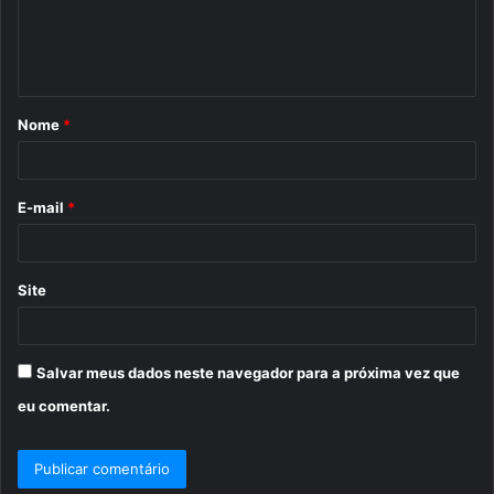
n
t
á
Nome
*
r
i
o
E-mail
*
*
Site
Salvar meus dados neste navegador para a próxima vez que
eu comentar.