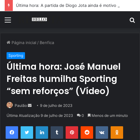
Última hora: A partida de Diogo Jota ainda é motivo de choro
Menu
P
p
Página inicial
/
Benfica
Sporting
Última hora: José Manuel
Freitas humilha Sporting
“sem reforços” (Vídeo)
Mande
Paulão
9 de julho de 2023
um
Última Atualização 9 de julho de 2023
0
Menos de um minuto
e-
Facebook
Twitter
Linkedin
Tumblr
Pinterest
Reddit
VK
OK
mail
Pocket