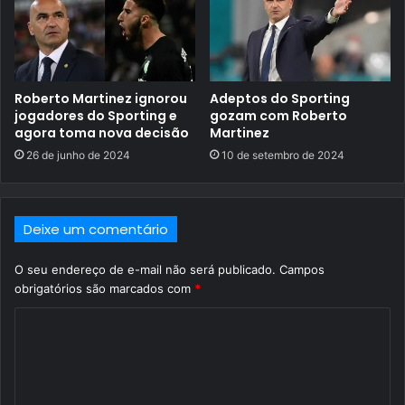
Roberto Martinez ignorou
Adeptos do Sporting
jogadores do Sporting e
gozam com Roberto
agora toma nova decisão
Martinez
26 de junho de 2024
10 de setembro de 2024
Deixe um comentário
O seu endereço de e-mail não será publicado.
Campos
obrigatórios são marcados com
*
C
o
m
e