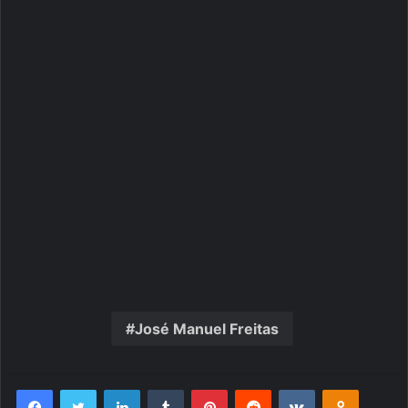
José Manuel Freitas
Facebook
Twitter
Linkedin
Tumblr
Pinterest
Reddit
VK
OK