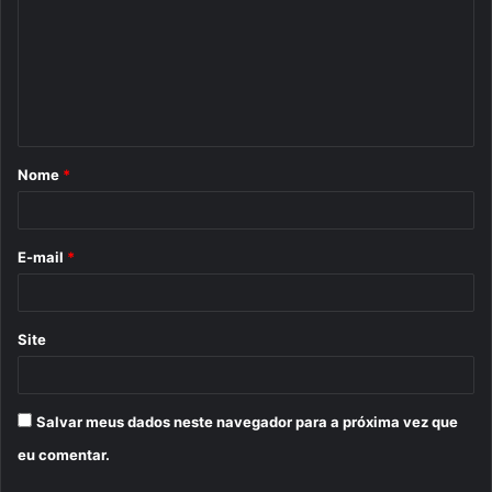
m
e
n
t
á
Nome
*
r
i
o
E-mail
*
*
Site
Salvar meus dados neste navegador para a próxima vez que
eu comentar.