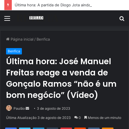
Última hora: A partida de Diogo Jota ainda é motivo de choro
Menu
P
p
Página inicial
/
Benfica
Benfica
Última hora: José Manuel
Freitas reage a venda de
Gonçalo Ramos “não é um
bom negócio” (Vídeo)
Mande
Paulão
3 de agosto de 2023
um
Última Atualização 3 de agosto de 2023
0
Menos de um minuto
e-
Facebook
Twitter
Linkedin
Tumblr
Pinterest
Reddit
VK
OK
mail