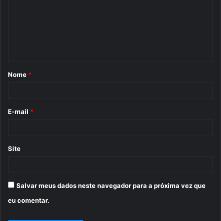
m
e
n
t
á
Nome
*
r
i
o
E-mail
*
*
Site
Salvar meus dados neste navegador para a próxima vez que
eu comentar.