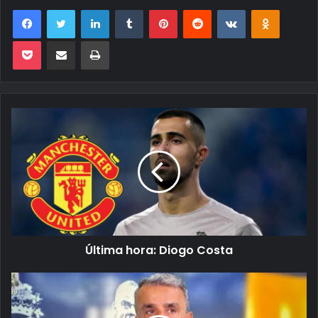
Facebook
Twitter
Linkedin
Tumblr
Pinterest
Reddit
VK
OK
Pocket
Compartilhar via e-mail
Imprimir
Última hora: Diogo Costa