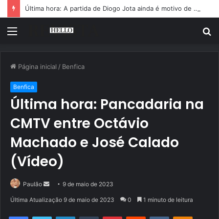
Última hora: A partida de Diogo Jota ainda é motivo de choro
Menu
P
p
Página inicial
/
Benfica
Benfica
Última hora: Pancadaria na
CMTV entre Octávio
Machado e José Calado
(Vídeo)
Mande
Paulão
9 de maio de 2023
um
Última Atualização 9 de maio de 2023
0
1 minuto de leitura
e-
Facebook
Twitter
Linkedin
Tumblr
Pinterest
Reddit
VK
OK
mail