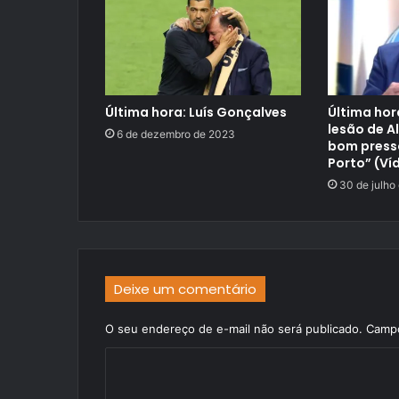
Última hora: Luís Gonçalves
Última hor
lesão de A
6 de dezembro de 2023
bom press
Porto” (Ví
30 de julho
Deixe um comentário
O seu endereço de e-mail não será publicado.
Campo
C
o