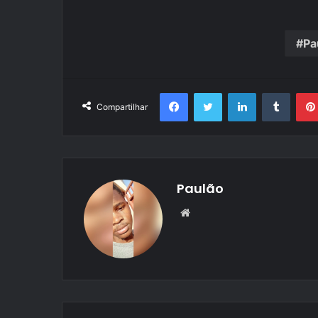
Pa
Facebook
Twitter
Linkedin
Tumbl
Compartilhar
Paulão
Website