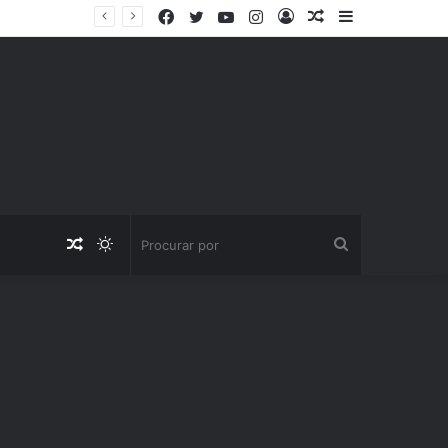
Facebook
Twitter
YouTube
Instagram
Entrar
Artigo
Barra
aleatório
Lateral
Artigo
Switch
Procurar
aleatório
skin
por