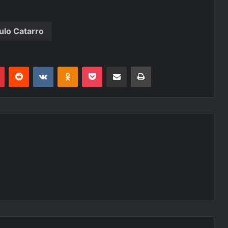
ulo Catarro
r
Pinterest
Reddit
VK
OK
Pocket
Compartilhar via e-mail
Imprimir