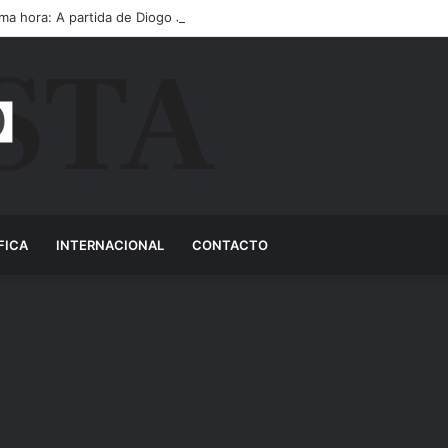
ima hora: A partida de Diogo Jota ainda é motivo de choro
FICA
INTERNACIONAL
CONTACTO