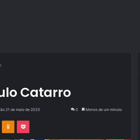
o
ulo Catarro
ção 21 de maio de 2023
0
Menos de um minuto
VK
OK
Pocket