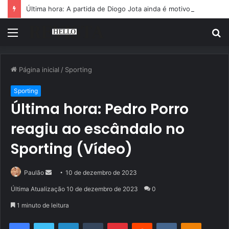
Última hora: A partida de Diogo Jota ainda é motivo de choro
Menu
P
p
Página inicial
/
Sporting
Sporting
Última hora: Pedro Porro
reagiu ao escândalo no
Sporting (Vídeo)
Mande
Paulão
10 de dezembro de 2023
um
Última Atualização 10 de dezembro de 2023
0
e-
1 minuto de leitura
mail
Facebook
Twitter
Linkedin
Tumblr
Pinterest
Reddit
VK
OK