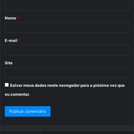
t
á
Nome
*
r
i
o
E-mail
*
*
Site
Salvar meus dados neste navegador para a próxima vez que
eu comentar.