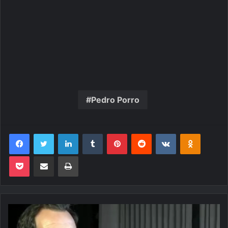
Pedro Porro
Facebook
Twitter
Linkedin
Tumblr
Pinterest
Reddit
VK
OK
Pocket
Compartilhar via e-mail
Imprimir