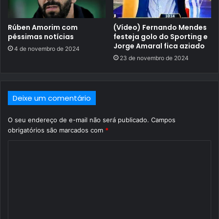
Rúben Amorim com
(Vídeo) Fernando Mendes
péssimas notícias
festeja golo do Sporting e
Jorge Amaral fica aziado
4 de novembro de 2024
23 de novembro de 2024
Deixe um comentário
O seu endereço de e-mail não será publicado.
Campos
obrigatórios são marcados com
*
C
o
m
e
n