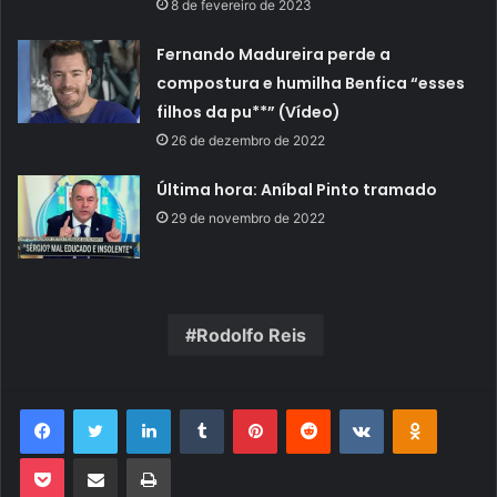
8 de fevereiro de 2023
Fernando Madureira perde a
compostura e humilha Benfica “esses
filhos da pu**” (Vídeo)
26 de dezembro de 2022
Última hora: Aníbal Pinto tramado
29 de novembro de 2022
Rodolfo Reis
Facebook
Twitter
Linkedin
Tumblr
Pinterest
Reddit
VK
OK
Pocket
Compartilhar via e-mail
Imprimir