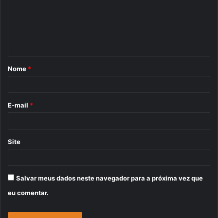
e
n
t
á
Nome
*
r
i
o
E-mail
*
*
Site
Salvar meus dados neste navegador para a próxima vez que
eu comentar.