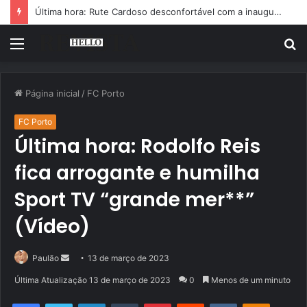
Última hora: Rute Cardoso desconfortável com a inauguração da estátua de Diogo Jota
Menu
P
p
Página inicial
/
FC Porto
FC Porto
Última hora: Rodolfo Reis
fica arrogante e humilha
Sport TV “grande mer**”
(Vídeo)
Mande
Paulão
13 de março de 2023
um
Última Atualização 13 de março de 2023
0
Menos de um minuto
e-
Facebook
Twitter
Linkedin
Tumblr
Pinterest
Reddit
VK
OK
mail