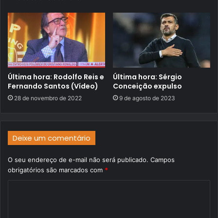
Última hora: Rodolfo Reis e
Última hora: Sérgio
Fernando Santos (Vídeo)
Conceição expulso
28 de novembro de 2022
9 de agosto de 2023
Deixe um comentário
O seu endereço de e-mail não será publicado.
Campos
obrigatórios são marcados com
*
C
o
m