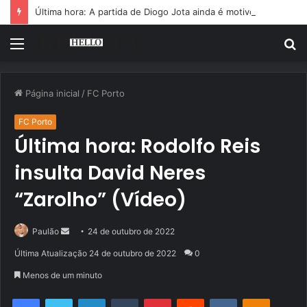
Última hora: A partida de Diogo Jota ainda é motivo de choro
Menu
P
p
Página inicial
/
FC Porto
FC Porto
Última hora: Rodolfo Reis
insulta David Neres
“Zarolho” (Vídeo)
Mande
Paulão
24 de outubro de 2022
um
Última Atualização 24 de outubro de 2022
0
e-
Menos de um minuto
mail
Facebook
Twitter
Linkedin
Tumblr
Pinterest
Reddit
VK
OK