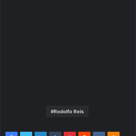
Rodolfo Reis
Facebook
Twitter
Linkedin
Tumblr
Pinterest
Reddit
VK
OK