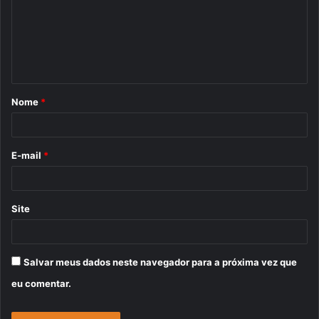
e
n
t
á
Nome
*
r
i
o
E-mail
*
*
Site
Salvar meus dados neste navegador para a próxima vez que
eu comentar.