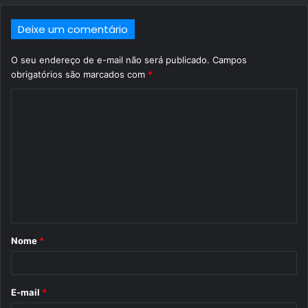
Deixe um comentário
O seu endereço de e-mail não será publicado.
Campos
obrigatórios são marcados com
*
C
o
m
e
n
t
á
Nome
*
r
i
o
E-mail
*
*