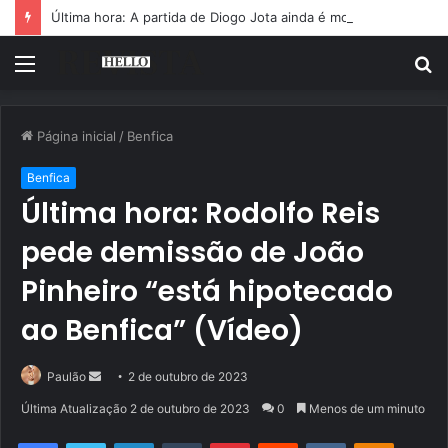
Última hora: A partida de Diogo Jota ainda é motivo de choro
Menu
P
p
Página inicial
/
Benfica
Benfica
Última hora: Rodolfo Reis
pede demissão de João
Pinheiro “está hipotecado
ao Benfica” (Vídeo)
Mande
Paulão
2 de outubro de 2023
um
Última Atualização 2 de outubro de 2023
0
Menos de um minuto
e-
Facebook
Twitter
Linkedin
Tumblr
Pinterest
Reddit
VK
OK
mail