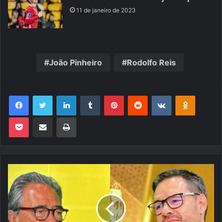
11 de janeiro de 2023
João Pinheiro
Rodolfo Reis
Facebook
Twitter
Linkedin
Tumblr
Pinterest
Reddit
VK
OK
Pocket
Compartilhar via e-mail
Imprimir