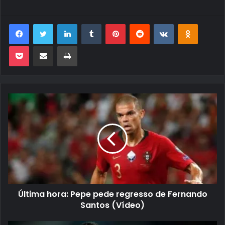
Facebook
Twitter
Linkedin
Tumblr
Pinterest
Reddit
VK
OK
Pocket
Compartilhar via e-mail
Imprimir
Última hora: Pepe pede regresso de Fernando
Santos (Vídeo)