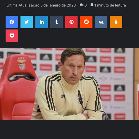
um
Última Atualização 5 de janeiro de 2023
0
1 minuto de leitura
e-
Facebook
Twitter
Linkedin
Tumblr
Pinterest
Reddit
VK
OK
mail
Pocket