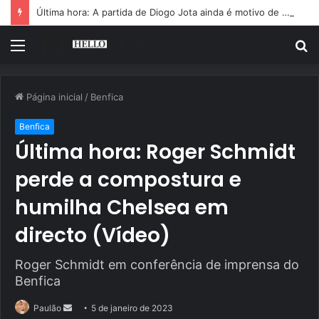
Última hora: A partida de Diogo Jota ainda é motivo de choro
Menu
P
p
Página inicial
/
Benfica
Benfica
Última hora: Roger Schmidt
perde a compostura e
humilha Chelsea em
directo (Vídeo)
Roger Schmidt em conferência de imprensa do
Benfica
Mande
Paulão
5 de janeiro de 2023