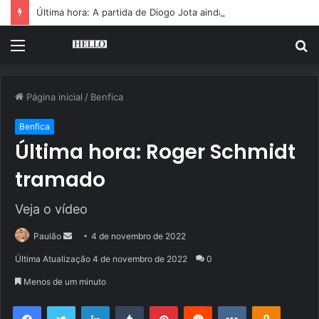
Última hora: A partida de Diogo Jota ainda é motivo de choro
Menu
P
p
Página inicial
/
Benfica
Benfica
Última hora: Roger Schmidt
tramado
Veja o vídeo
Mande
Paulão
4 de novembro de 2022
um
Última Atualização 4 de novembro de 2022
0
e-
Menos de um minuto
mail
Facebook
Twitter
Linkedin
Tumblr
Pinterest
Reddit
VK
OK