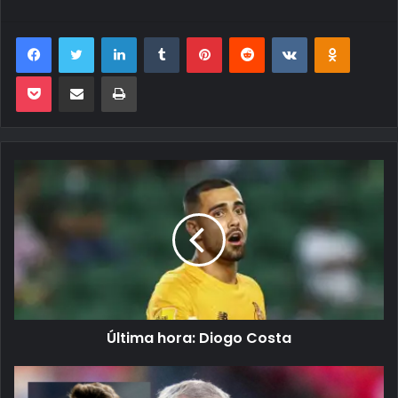
Facebook
Twitter
Linkedin
Tumblr
Pinterest
Reddit
VK
OK
Pocket
Compartilhar via e-mail
Imprimir
Última hora: Diogo Costa