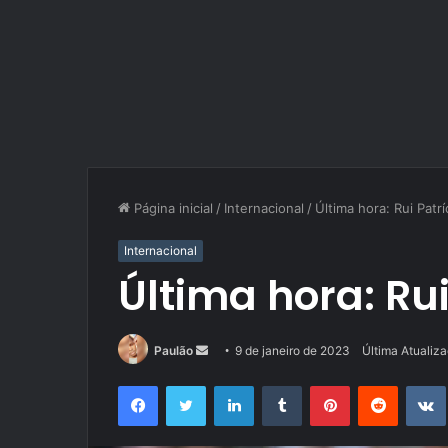
Página inicial
/
Internacional
/
Última hora: Rui Patrí
Internacional
Última hora: Rui
Mande
Paulão
9 de janeiro de 2023
Última Atualiz
um
Facebook
Twitter
Linkedin
Tumblr
Pinterest
Reddit
e-
mail