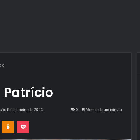
cio
 Patrício
ação 9 de janeiro de 2023
0
Menos de um minuto
VK
OK
Pocket