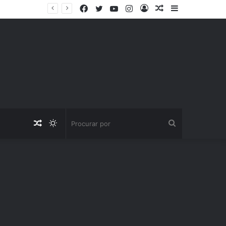
Facebook
Twitter
YouTube
Instagram
Entrar
Artigo
Barra
aleatório
Lateral
Artigo
Switch
Procurar
aleatório
skin
por