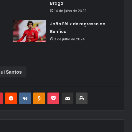
Braga
14 de julho de 2022
João Félix de regresso ao
Benfica
3 de julho de 2024
ui Santos
r
Pinterest
Reddit
VK
OK
Pocket
Compartilhar via e-mail
Imprimir