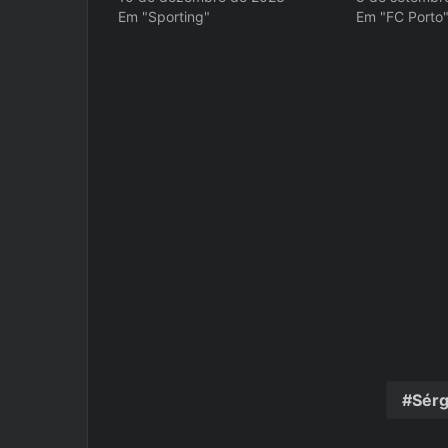
Em "Sporting"
Em "FC Porto
Sérg