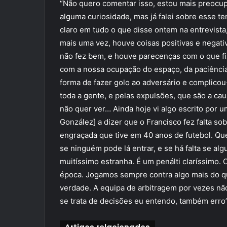
“Não quero comentar isso, estou mais preocup
alguma curiosidade, mas já falei sobre esse t
claro em tudo o que disse ontem na entrevista
mais uma vez, houve coisas positivas e negati
não fez bem, e houve parecenças com o que f
com a nossa ocupação do espaço, da paciênci
forma de fazer golo ao adversário e complicou-
toda a gente, e pelas expulsões, que são a cau
não quer ver… Ainda hoje vi algo escrito por u
González] a dizer que o Francisco fez falta so
engraçada que tive em 40 anos de futebol. Q
se ninguém pode lá entrar, e se há falta se a
muitíssimo estranha. É um penálti claríssimo. 
época. Jogamos sempre contra algo mais do qu
verdade. A equipa de arbitragem por vezes nã
se trata de decisões eu entendo, também erro”