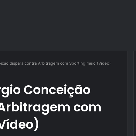
eição dispara contra Arbitragem com Sporting meio (Vídeo)
rgio Conceição
 Arbitragem com
Vídeo)