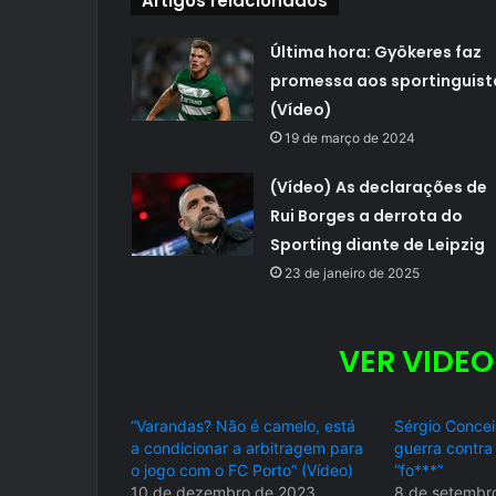
Artigos relacionados
Última hora: Gyökeres faz
promessa aos sportinguist
(Vídeo)
19 de março de 2024
(Vídeo) As declarações de
Rui Borges a derrota do
Sporting diante de Leipzig
23 de janeiro de 2025
VER VIDEO
“Varandas? Não é camelo, está
Sérgio Concei
a condicionar a arbitragem para
guerra contra 
o jogo com o FC Porto” (Vídeo)
“fo***”
10 de dezembro de 2023
8 de setembr