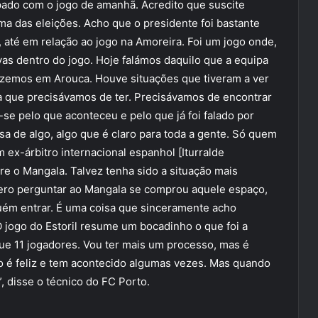
ado com o jogo de amanhã. Acredito que suscite
ema das eleições. Acho que o presidente foi bastante
, até em relação ao jogo na Amoreira. Foi um jogo onde,
vas dentro do jogo. Hoje falámos daquilo que a equipa
izemos em Arouca. Houve situações que tiveram a ver
a que precisávamos de ter. Precisávamos de encontrar
se pelo que aconteceu e pelo que já foi falado por
sa de algo, algo que é claro para toda a gente. Só quem
m ex-árbitro internacional espanhol [Iturralde
bre o Mangala. Talvez tenha sido a situação mais
uero perguntar ao Mangala se comprou aquele espaço,
lguém entrar. É uma coisa que sinceramente acho
O jogo do Estoril resume um bocadinho o que foi a
e 11 jogadores. Vou ter mais um processo, mas é
o é feliz e tem acontecido algumas vezes. Mas quando
, disse o técnico do FC Porto.