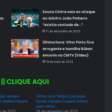
Sousa Cintra saiu ao ataque
as
ao árbitro João Pinheiro
“existia vontade de…”
11 de dezembro de 2023
Última hora: Vítor Pinto fica
arrogante e humilha Rúben
Amorim na CMTV (Vídeo)
18 de maio de 2023
 || CLIQUE AQUI
ção declara
Última hora: Sérgio Conceição
o Atlético Madrid
furioso mandou o quarto árbitro
para vários…
o de 2022
18 de dezembro de 2023