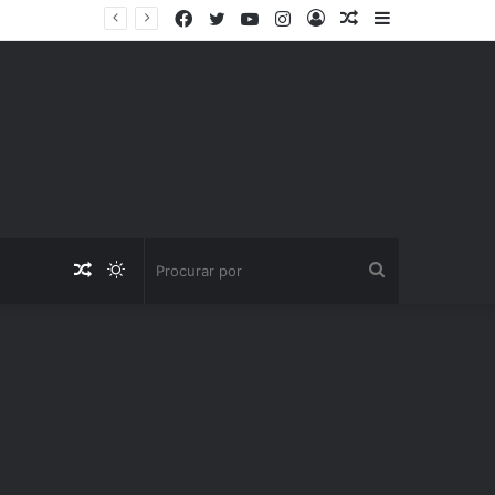
Facebook
Twitter
YouTube
Instagram
Entrar
Artigo
Barra
aleatório
Lateral
Artigo
Switch
Procurar
aleatório
skin
por