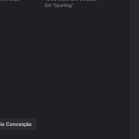
"
Em "Sporting"
io Conceição