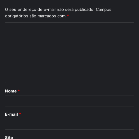
O seu endereço de e-mail não será publicado.
Campos
obrigatórios são marcados com
*
C
o
m
e
n
t
á
Nome
*
r
i
o
E-mail
*
*
Site