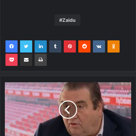
Zaidu
Facebook
Twitter
Linkedin
Tumblr
Pinterest
Reddit
VK
OK
Pocket
Compartilhar via e-mail
Imprimir