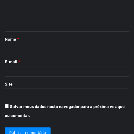
e
n
t
á
Nome
*
r
i
o
E-mail
*
*
Site
Salvar meus dados neste navegador para a próxima vez que
eu comentar.