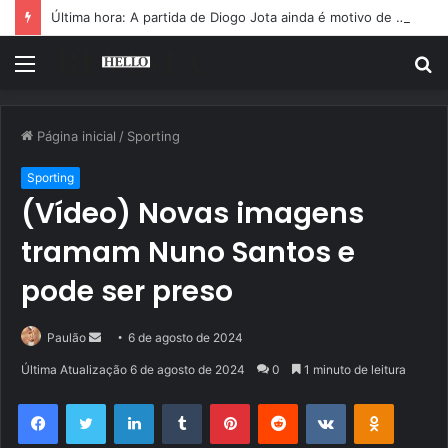
Última hora: A partida de Diogo Jota ainda é motivo de choro
Menu
P
p
Página inicial
/
Sporting
Sporting
(Vídeo) Novas imagens
tramam Nuno Santos e
pode ser preso
Mande
Paulão
6 de agosto de 2024
um
Última Atualização 6 de agosto de 2024
0
1 minuto de leitura
e-
Facebook
Twitter
Linkedin
Tumblr
Pinterest
Reddit
VK
OK
mail
Pocket