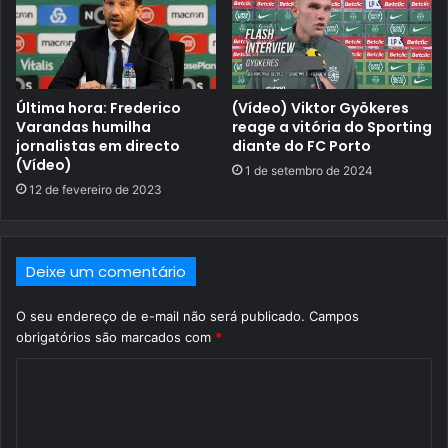
Última hora: Frederico
(Vídeo) Viktor Gyökeres
Varandas humilha
reage a vitória do Sporting
jornalistas em directo
diante do FC Porto
(Vídeo)
1 de setembro de 2024
12 de fevereiro de 2023
Deixe um comentário
O seu endereço de e-mail não será publicado.
Campos
obrigatórios são marcados com
*
C
o
m