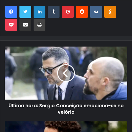
Facebook
Twitter
Linkedin
Tumblr
Pinterest
Reddit
VK
OK
Pocket
Compartilhar via e-mail
Imprimir
Última hora: Sérgio Conceição emociona-se no
velório