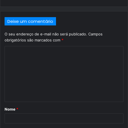
Deixe um comentário
O seu endereço de e-mail não será publicado.
Campos
obrigatórios são marcados com
*
C
o
m
e
n
t
á
Nome
*
r
i
o