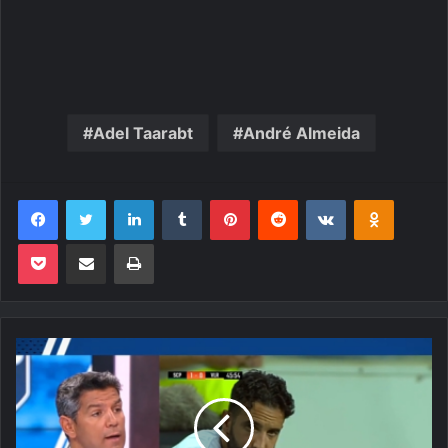
Adel Taarabt
André Almeida
Facebook
Twitter
Linkedin
Tumblr
Pinterest
Reddit
VK
OK
Pocket
Compartilhar via e-mail
Imprimir