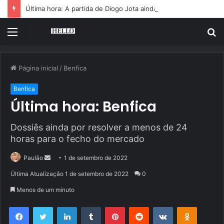
Última hora: A partida de Diogo Jota ainda é motivo de choro
Menu
P
p
Página inicial
/
Benfica
Benfica
Última hora: Benfica
Dossiês ainda por resolver a menos de 24
horas para o fecho do mercado
Mande
Paulão
1 de setembro de 2022
um
Última Atualização 1 de setembro de 2022
0
e-
Menos de um minuto
mail
Facebook
Twitter
Linkedin
Tumblr
Pinterest
Reddit
VK
OK