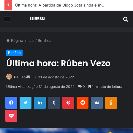
Última hora: A partida de Diogo Jota ainda é motivo de choro
Menu
P
p
Página inicial
/
Benfica
Benfica
Última hora: Rúben Vezo
Mande
Paulão
31 de agosto de 2022
um
Última Atualização 31 de agosto de 2022
0
1 minuto de leitura
e-
Facebook
Twitter
Linkedin
Tumblr
Pinterest
Reddit
VK
OK
mail
Pocket