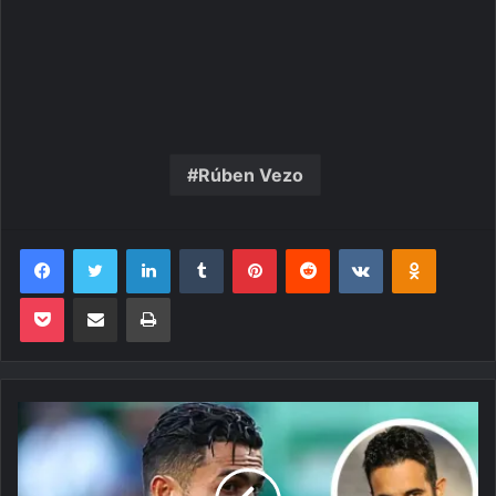
Rúben Vezo
Facebook
Twitter
Linkedin
Tumblr
Pinterest
Reddit
VK
OK
Pocket
Compartilhar via e-mail
Imprimir