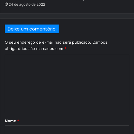
24 de agosto de 2022
Deixe um comentário
O seu endereço de e-mail não será publicado.
Campos
obrigatórios são marcados com
*
C
o
m
e
n
t
á
Nome
*
r
i