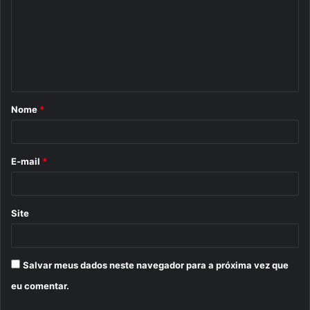
m
e
n
t
á
Nome
*
r
i
o
E-mail
*
*
Site
Salvar meus dados neste navegador para a próxima vez que
eu comentar.