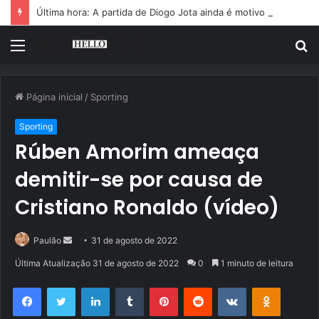
Última hora: A partida de Diogo Jota ainda é motivo de choro
Menu
P
p
Página inicial
/
Sporting
Sporting
Rúben Amorim ameaça
demitir-se por causa de
Cristiano Ronaldo (vídeo)
Mande
Paulão
31 de agosto de 2022
um
Última Atualização 31 de agosto de 2022
0
1 minuto de leitura
e-
Facebook
Twitter
Linkedin
Tumblr
Pinterest
Reddit
VK
OK
mail
Pocket