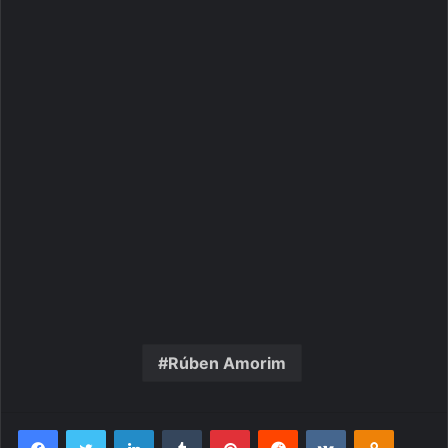
Rúben Amorim
Facebook
Twitter
Linkedin
Tumblr
Pinterest
Reddit
VK
OK