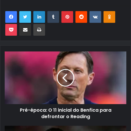
Facebook
Twitter
Linkedin
Tumblr
Pinterest
Reddit
VK
OK
Pocket
Compartilhar via e-mail
Imprimir
Pré-época: O 11 inicial do Benfica para
defrontar o Reading