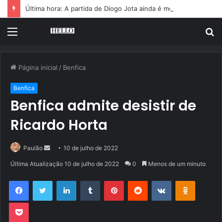
Última hora: A partida de Diogo Jota ainda é motivo de choro
Menu
P
p
Página inicial
/
Benfica
Benfica
Benfica admite desistir de
Ricardo Horta
Mande
Paulão
10 de julho de 2022
um
Última Atualização 10 de julho de 2022
0
Menos de um minuto
e-
Facebook
Twitter
Linkedin
Tumblr
Pinterest
Reddit
VK
OK
mail
Pocket