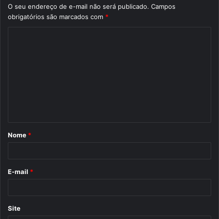
O seu endereço de e-mail não será publicado.
Campos
obrigatórios são marcados com
*
C
o
m
e
n
t
á
Nome
*
r
i
o
E-mail
*
*
Site