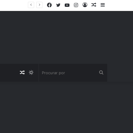
Facebook
Twitter
YouTube
Instagram
Entrar
Artigo
Barra
aleatório
Lateral
Artigo
Switch
Procurar
aleatório
skin
por