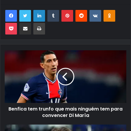
Facebook
Twitter
Linkedin
Tumblr
Pinterest
Reddit
VK
OK
Pocket
Compartilhar via e-mail
Imprimir
Benfica tem trunfo que mais ninguém tem para
convencer Di María