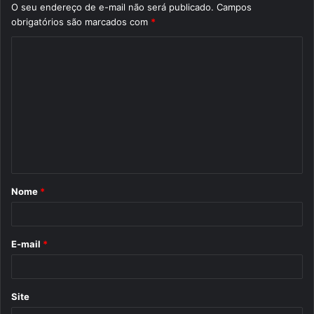
O seu endereço de e-mail não será publicado.
Campos
obrigatórios são marcados com
*
C
o
m
e
n
t
á
Nome
*
r
i
o
E-mail
*
*
Site