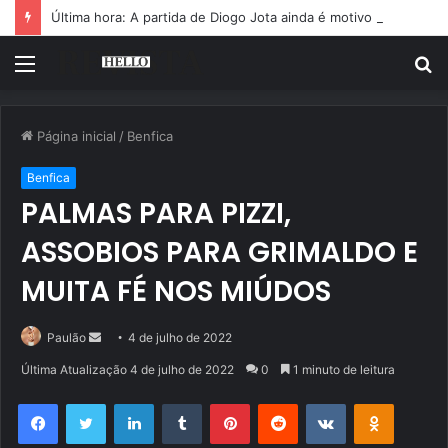
Última hora: A partida de Diogo Jota ainda é motivo de choro
Menu
P
p
Página inicial
/
Benfica
Benfica
PALMAS PARA PIZZI,
ASSOBIOS PARA GRIMALDO E
MUITA FÉ NOS MIÚDOS
Mande
Paulão
4 de julho de 2022
um
Última Atualização 4 de julho de 2022
0
1 minuto de leitura
e-
Facebook
Twitter
Linkedin
Tumblr
Pinterest
Reddit
VK
OK
mail
Pocket