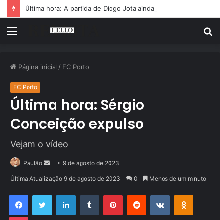
Última hora: A partida de Diogo Jota ainda é motivo de choro
Menu
P
p
Página inicial
/
FC Porto
FC Porto
Última hora: Sérgio
Conceição expulso
Vejam o vídeo
Mande
Paulão
9 de agosto de 2023
um
Última Atualização 9 de agosto de 2023
0
Menos de um minuto
e-
Facebook
Twitter
Linkedin
Tumblr
Pinterest
Reddit
VK
OK
mail
Pocket