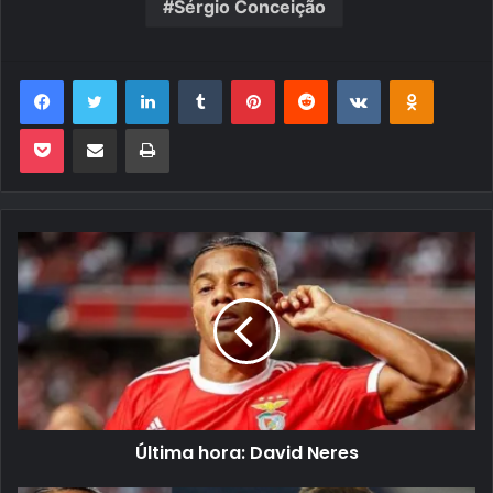
Sérgio Conceição
Facebook
Twitter
Linkedin
Tumblr
Pinterest
Reddit
VK
OK
Pocket
Compartilhar via e-mail
Imprimir
Última hora: David Neres