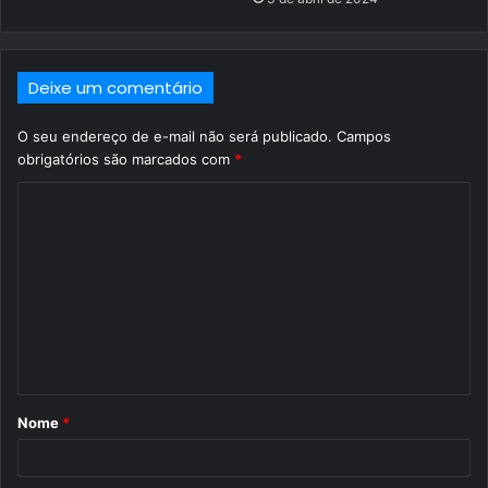
Deixe um comentário
O seu endereço de e-mail não será publicado.
Campos
obrigatórios são marcados com
*
C
o
m
e
n
t
á
Nome
*
r
i