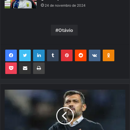
24 de novembro de 2024
Otávio
Facebook
Twitter
Linkedin
Tumblr
Pinterest
Reddit
VK
OK
Pocket
Compartilhar via e-mail
Imprimir