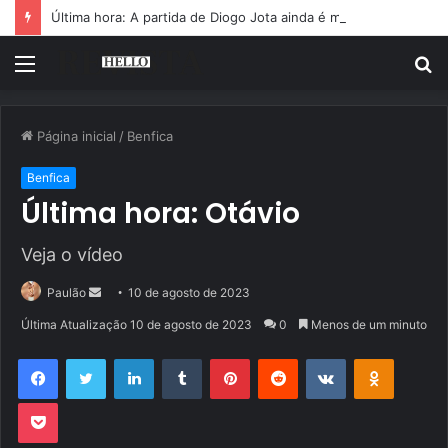
Última hora: A partida de Diogo Jota ainda é motivo de choro
Menu
P
p
Página inicial
/
Benfica
Benfica
Última hora: Otávio
Veja o vídeo
Mande
Paulão
10 de agosto de 2023
um
Última Atualização 10 de agosto de 2023
0
Menos de um minuto
e-
Facebook
Twitter
Linkedin
Tumblr
Pinterest
Reddit
VK
OK
mail
Pocket