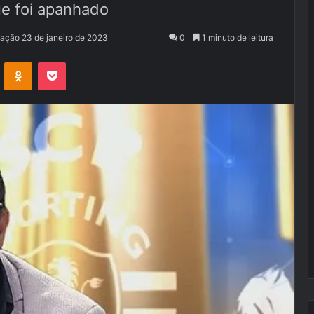
e foi apanhado
zação 23 de janeiro de 2023
0
1 minuto de leitura
VK
OK
Pocket