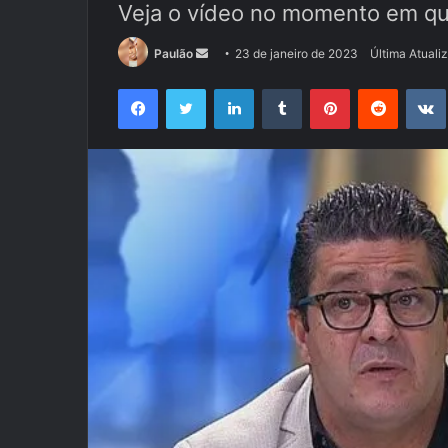
Veja o vídeo no momento em qu
Mande
Paulão
23 de janeiro de 2023
Última Atuali
um
Facebook
Twitter
Linkedin
Tumblr
Pinterest
Reddit
e-
mail