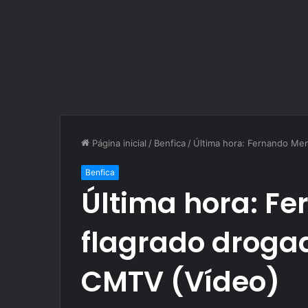
Página inicial
/
Benfica
/
Última hora: Fernando Me
Benfica
Última hora: F
flagrado droga
CMTV (Vídeo)