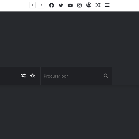
Facebook
Twitter
YouTube
Instagram
Entrar
Artigo
Barra
aleatório
Lateral
Artigo
Switch
Procurar
aleatório
skin
por