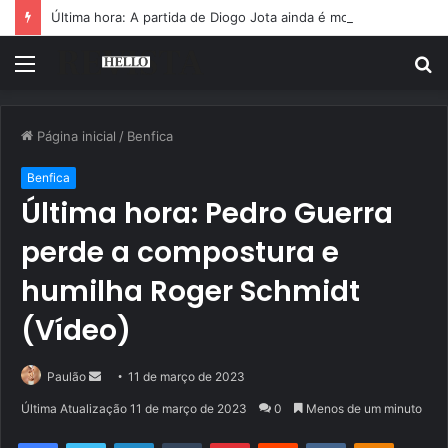
Última hora: A partida de Diogo Jota ainda é motivo de choro
Menu
P
p
Página inicial
/
Benfica
Benfica
Última hora: Pedro Guerra
perde a compostura e
humilha Roger Schmidt
(Vídeo)
Mande
Paulão
11 de março de 2023
um
Última Atualização 11 de março de 2023
0
Menos de um minuto
e-
Facebook
Twitter
Linkedin
Tumblr
Pinterest
Reddit
VK
OK
mail