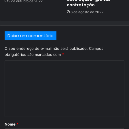
9 de outubro de 2022
contratação
8 de agosto de 2022
Deixe um comentário
O seu endereço de e-mail não será publicado.
Campos
obrigatórios são marcados com
*
C
o
m
e
n
t
á
Nome
*
r