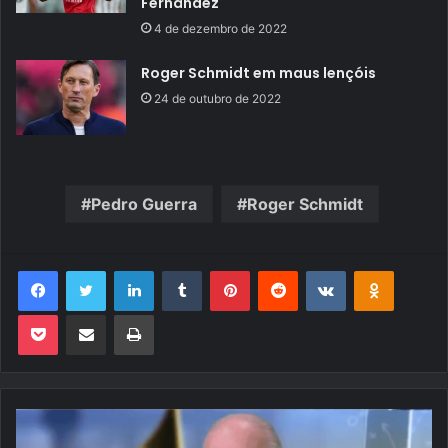
Fernández
4 de dezembro de 2022
Roger Schmidt em maus lençóis
24 de outubro de 2022
Pedro Guerra
Roger Schmidt
Facebook
Twitter
Linkedin
Tumblr
Pinterest
Reddit
VK
OK
Pocket
Compartilhar via e-mail
Imprimir